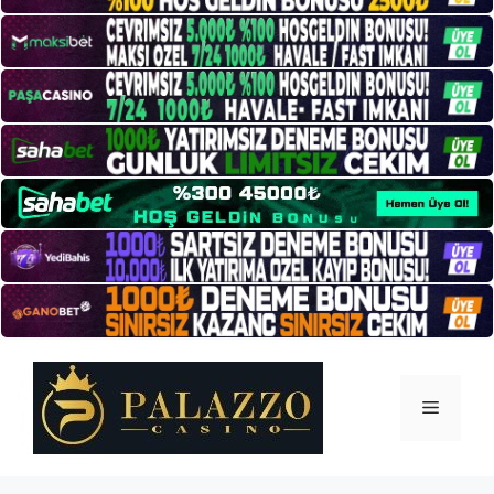
İçeriğe
atla
Menü