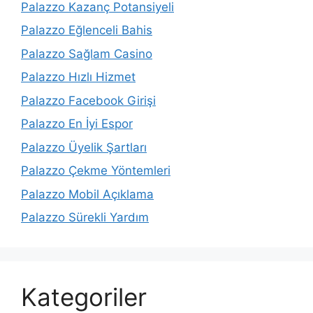
Palazzo Kazanç Potansiyeli
Palazzo Eğlenceli Bahis
Palazzo Sağlam Casino
Palazzo Hızlı Hizmet
Palazzo Facebook Girişi
Palazzo En İyi Espor
Palazzo Üyelik Şartları
Palazzo Çekme Yöntemleri
Palazzo Mobil Açıklama
Palazzo Sürekli Yardım
Kategoriler