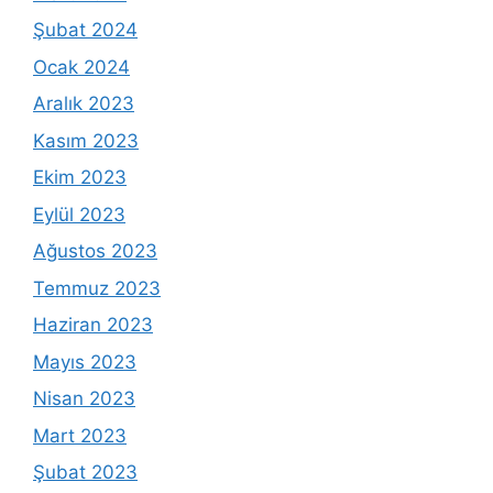
Şubat 2024
Ocak 2024
Aralık 2023
Kasım 2023
Ekim 2023
Eylül 2023
Ağustos 2023
Temmuz 2023
Haziran 2023
Mayıs 2023
Nisan 2023
Mart 2023
Şubat 2023