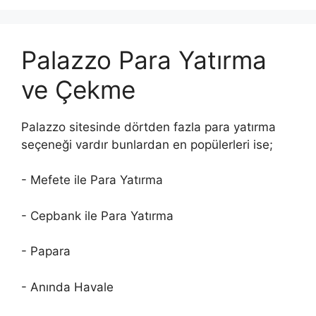
Palazzo Para Yatırma
ve Çekme
Palazzo sitesinde dörtden fazla para yatırma
seçeneği vardır bunlardan en popülerleri ise;
- Mefete ile Para Yatırma
- Cepbank ile Para Yatırma
- Papara
- Anında Havale