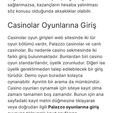
sağlanmazsa, kazançların hesaba yatırılması
söz konusu olduğunda aksaklıklar olabilir.
Casinolar Oyunlarına Giriş
Casinolar oyun girişleri web sitesinde iki tür
oyun bölümü vardır, Palazzo casinolar ve canlı
casinolar. Bu nedenle casino sekmesinde iki
farklı giriş bulunmaktadır. Bunlardan biri casino
oyun standartlarıdır, üyelik zorunludur. Diğeri ise
üyelik gerektirmeden talep edilebilecek bir giriş
türüdür. Demo oyun buradan kolayca
oynanabilir. Ayrıntılı bir arama da mümkündür.
Casino oyunları oynamak için siteye kayıt olma
zamanı tamamen boş zamandır. Bunun için ana
sayfadaki kayıt metni düğmesine tıklayarak
veya doğrudan ilgili
Palazzo oyunlarına giriş