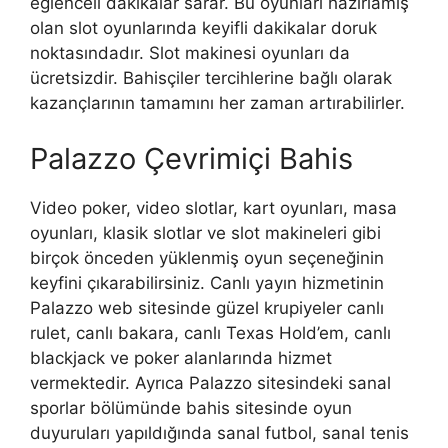
eğlenceli dakikalar sarar. Bu oyunları hazırlamış
olan slot oyunlarında keyifli dakikalar doruk
noktasındadır. Slot makinesi oyunları da
ücretsizdir. Bahisçiler tercihlerine bağlı olarak
kazançlarının tamamını her zaman artırabilirler.
Palazzo Çevrimiçi Bahis
Video poker, video slotlar, kart oyunları, masa
oyunları, klasik slotlar ve slot makineleri gibi
birçok önceden yüklenmiş oyun seçeneğinin
keyfini çıkarabilirsiniz. Canlı yayın hizmetinin
Palazzo web sitesinde güzel krupiyeler canlı
rulet, canlı bakara, canlı Texas Hold’em, canlı
blackjack ve poker alanlarında hizmet
vermektedir. Ayrıca Palazzo sitesindeki sanal
sporlar bölümünde bahis sitesinde oyun
duyuruları yapıldığında sanal futbol, ​​sanal tenis