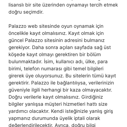
lisanslı bir site üzerinden oynamayı tercih etmek
doğru seçimdir.
Palazzo web sitesinde oyun oynamak için
öncelikle kayıt olmalısınız. Kayıt olmak için
güncel Palazzo sitesinin adresini bulmanız
gerekiyor. Daha sonra açılan sayfada sağ üst
köşede kayıt olmayı gerektiren bir bölüm
bulunmaktadır. İsim, kullanıcı adı, ülke, para
birimi, telefon numarası gibi temel bilgileri
girerek üye oluyorsunuz. Bu sitelerin tümü kayıt
gerektirir. Palazzo ile bağlantılıysa, verilerinizin
güveniyle ilgili herhangi bir kaza olmayacaktır.
Doğru verilerle kayıt olmalısınız. Girdiğiniz
bilgiler yanlışsa müşteri hizmetleri hattı size
yardımcı olacaktır. Kendi isteğinizle yanlış giriş
yapmanız durumunda üyelik iptali olarak
değerlendirilecektir. Ayrıca, doğru bilgi