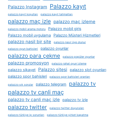
Palazzo kayıt
Palazzo Instagram
palazzo kayıt koşulları
palazzo kayıt talimatları
palazzo maç izle
palazzo maç izleme
Palazzo mobil giriş
palazzo mobil arama motoru
Palazzo mobil uygulama
Palazzo Müşteri Hizmetleri
palazzo nasil bir site
palazzo nasıl üye olunur
palazzo oyunlar
palazzo oyun bahisleri
palazzo para çekme
palazzo popüler oyunlar
palazzo promosyon
palazzo rahat oyun i̇zleme
Palazzo sitesi
palazzo sikayet
palazzo slot oyunları
palazzo spor bahisleri
palazzo spor bahisleri oranları
palazzo tv
palazzo telegram
palazzo sık sorular
palazzo tv canli maç
palazzo tv canli maç izle
palazzo tv izle
palazzo twitter
palazzo twitter duyuruları
palazzo türkiye ip sorunları
palazzo türkiye şirket kapatma