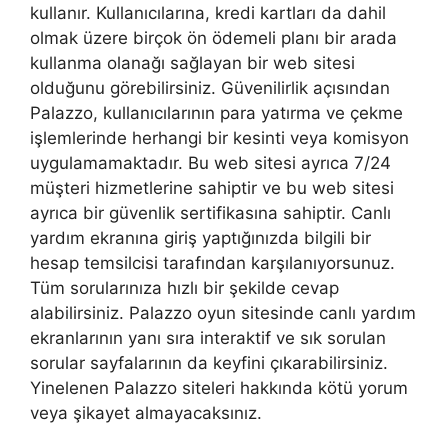
kullanır. Kullanıcılarına, kredi kartları da dahil
olmak üzere birçok ön ödemeli planı bir arada
kullanma olanağı sağlayan bir web sitesi
olduğunu görebilirsiniz. Güvenilirlik açısından
Palazzo, kullanıcılarının para yatırma ve çekme
işlemlerinde herhangi bir kesinti veya komisyon
uygulamamaktadır. Bu web sitesi ayrıca 7/24
müşteri hizmetlerine sahiptir ve bu web sitesi
ayrıca bir güvenlik sertifikasına sahiptir. Canlı
yardım ekranına giriş yaptığınızda bilgili bir
hesap temsilcisi tarafından karşılanıyorsunuz.
Tüm sorularınıza hızlı bir şekilde cevap
alabilirsiniz. Palazzo oyun sitesinde canlı yardım
ekranlarının yanı sıra interaktif ve sık sorulan
sorular sayfalarının da keyfini çıkarabilirsiniz.
Yinelenen Palazzo siteleri hakkında kötü yorum
veya şikayet almayacaksınız.