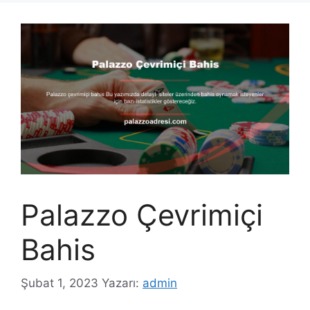
Palazzo Çevrimiçi
Bahis
Şubat 1, 2023
Yazarı:
admin