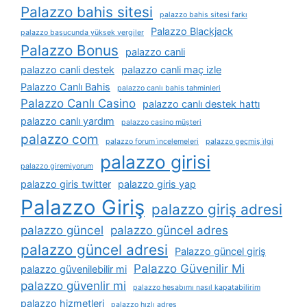
Palazzo bahis sitesi
palazzo bahis sitesi farkı
Palazzo Blackjack
palazzo başucunda yüksek vergiler
Palazzo Bonus
palazzo canli
palazzo canli destek
palazzo canli maç izle
Palazzo Canlı Bahis
palazzo canlı bahis tahminleri
Palazzo Canlı Casino
palazzo canlı destek hattı
palazzo canlı yardım
palazzo casino müşteri
palazzo com
palazzo forum i̇ncelemeleri
palazzo geçmiş i̇lgi
palazzo girisi
palazzo giremiyorum
palazzo giris twitter
palazzo giris yap
Palazzo Giriş
palazzo giriş adresi
palazzo güncel
palazzo güncel adres
palazzo güncel adresi
Palazzo güncel giriş
Palazzo Güvenilir Mi
palazzo güvenilebilir mi
palazzo güvenlir mi
palazzo hesabımı nasıl kapatabilirim
palazzo hizmetleri
palazzo hızlı adres