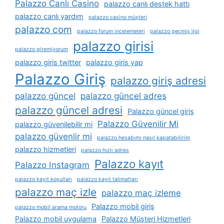
Palazzo Canlı Casino
palazzo canlı destek hattı
palazzo canlı yardım
palazzo casino müşteri
palazzo com
palazzo forum i̇ncelemeleri
palazzo geçmiş i̇lgi
palazzo girisi
palazzo giremiyorum
palazzo giris twitter
palazzo giris yap
Palazzo Giriş
palazzo giriş adresi
palazzo güncel
palazzo güncel adres
palazzo güncel adresi
Palazzo güncel giriş
Palazzo Güvenilir Mi
palazzo güvenilebilir mi
palazzo güvenlir mi
palazzo hesabımı nasıl kapatabilirim
palazzo hizmetleri
palazzo hızlı adres
Palazzo kayıt
Palazzo Instagram
palazzo kayıt koşulları
palazzo kayıt talimatları
palazzo maç izle
palazzo maç izleme
Palazzo mobil giriş
palazzo mobil arama motoru
Palazzo mobil uygulama
Palazzo Müşteri Hizmetleri