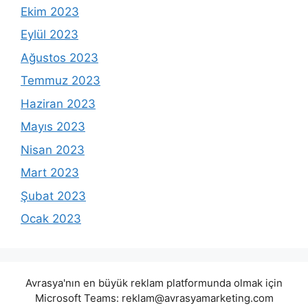
Ekim 2023
Eylül 2023
Ağustos 2023
Temmuz 2023
Haziran 2023
Mayıs 2023
Nisan 2023
Mart 2023
Şubat 2023
Ocak 2023
Avrasya'nın en büyük reklam platformunda olmak için
Microsoft Teams:
reklam@avrasyamarketing.com