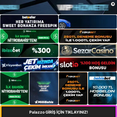
×
Palazzo GİRİŞ İÇİN TIKLAYINIZ!