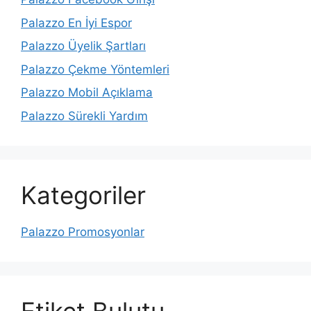
Palazzo En İyi Espor
Palazzo Üyelik Şartları
Palazzo Çekme Yöntemleri
Palazzo Mobil Açıklama
Palazzo Sürekli Yardım
Kategoriler
Palazzo Promosyonlar
Etiket Bulutu