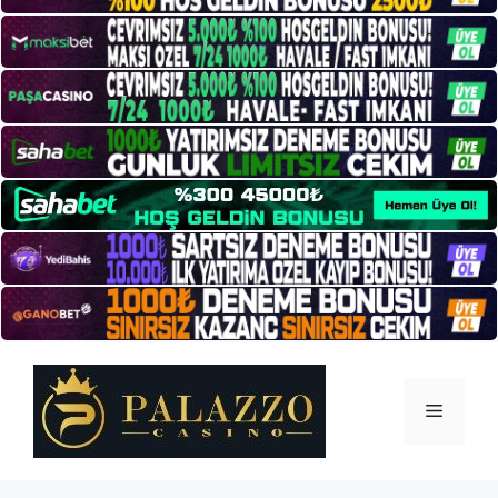
İçeriğe
atla
Menü