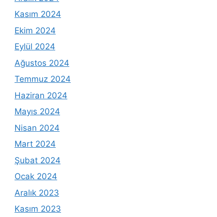
Kasım 2024
Ekim 2024
Eylül 2024
Ağustos 2024
Temmuz 2024
Haziran 2024
Mayıs 2024
Nisan 2024
Mart 2024
Şubat 2024
Ocak 2024
Aralık 2023
Kasım 2023