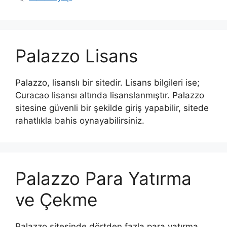
Palazzo Lisans
Palazzo, lisanslı bir sitedir. Lisans bilgileri ise;
Curacao lisansı altında lisanslanmıştır. Palazzo
sitesine güvenli bir şekilde giriş yapabilir, sitede
rahatlıkla bahis oynayabilirsiniz.
Palazzo Para Yatırma
ve Çekme
Palazzo sitesinde dörtden fazla para yatırma