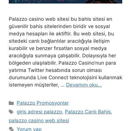
Palazzo casino web sitesi bu bahis sitesi en
güvenilir bahis sitelerinden biridir ve sosyal
medya hesapları ile aktiftir. Bu web sitesi, bu
sitedeki canlı bağlantılar aracılığıyla iletişim
kurabilir ve benzer fırsatları sosyal medya
aracılığıyla sunmaya çalışabilir. Dolayısıyla her
bölgeden ulaşılabilir. Palazzo Casino’nun para
yatırma Twitter hesabında sorun olması
durumunda Live Connect teknolojisini kullanmak
istemeyen müşteriler, …
Devamını oku…
Kategoriler
Palazzo Promosyonlar
Etiketler
giris adresi palazzo
,
Palazzo Canlı Bahis
,
palazzo casino web sitesi
Yorum yap