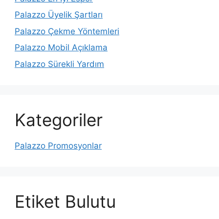
Palazzo Üyelik Şartları
Palazzo Çekme Yöntemleri
Palazzo Mobil Açıklama
Palazzo Sürekli Yardım
Kategoriler
Palazzo Promosyonlar
Etiket Bulutu