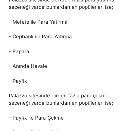
seçeneği vardır bunlardan en popülerleri ise;
- Mefete ile Para Yatırma
- Cepbank ile Para Yatırma
- Papara
- Anında Havale
- Payfix
Palazzo sitesinde birden fazla para çekme
seçeneği vardır bunlardan en popülerleri ise;
- Payfix ile Para Çekme