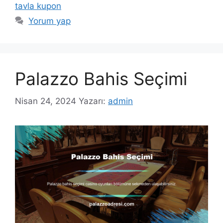
tavla kupon
Yorum yap
Palazzo Bahis Seçimi
Nisan 24, 2024
Yazarı:
admin