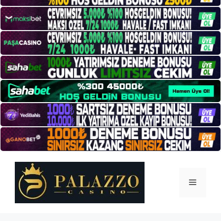
İçeriğe
atla
Menü