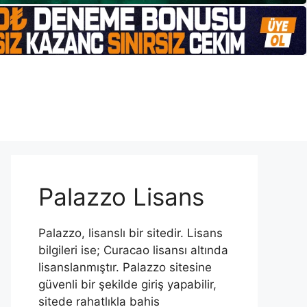
Palazzo Lisans
Palazzo, lisanslı bir sitedir. Lisans
bilgileri ise; Curacao lisansı altında
lisanslanmıştır. Palazzo sitesine
güvenli bir şekilde giriş yapabilir,
sitede rahatlıkla bahis