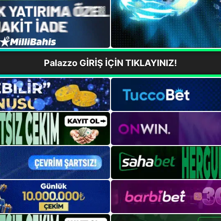
Palazzo GİRİŞ İÇİN TIKLAYINIZ!