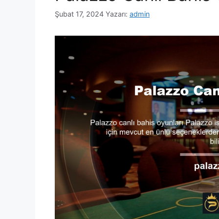
Şubat 17, 2024
Yazarı:
admin