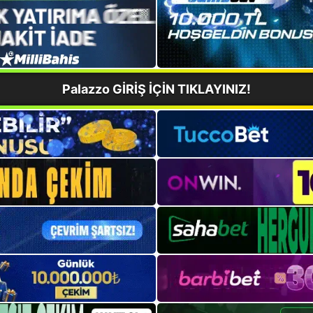
Palazzo GİRİŞ İÇİN TIKLAYINIZ!