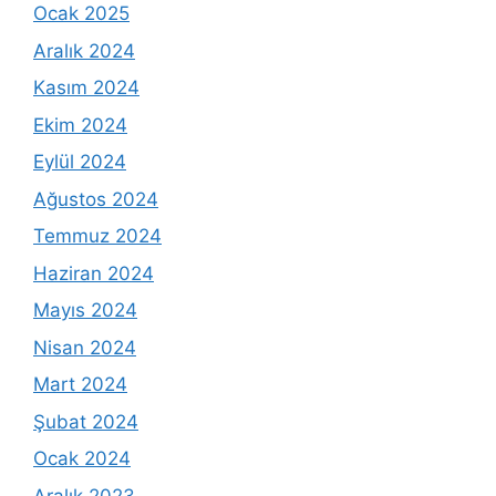
Ocak 2025
Aralık 2024
Kasım 2024
Ekim 2024
Eylül 2024
Ağustos 2024
Temmuz 2024
Haziran 2024
Mayıs 2024
Nisan 2024
Mart 2024
Şubat 2024
Ocak 2024
Aralık 2023