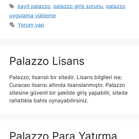
Etiketler
kayit palazzo
,
palazzo giriş sorunu
,
palazzo
uygulama yükleme
Yorum yap
Palazzo Lisans
Palazzo, lisanslı bir sitedir. Lisans bilgileri ise;
Curacao lisansı altında lisanslanmıştır. Palazzo
sitesine güvenli bir şekilde giriş yapabilir, sitede
rahatlıkla bahis oynayabilirsiniz.
Palazzo Para Yatırma