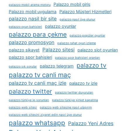
Palazzo mobil giriş
palazzo mobil arama motoru
Palazzo mobil uygulama
Palazzo Müşteri Hizmetleri
palazzo nasil bir site
palazzo nasıl üye olunur
palazzo oyunlar
palazzo oyun bahisleri
palazzo para çekme
palazzo popüler oyunlar
palazzo promosyon
palazzo rahat oyun i̇zleme
Palazzo sitesi
palazzo sikayet
palazzo slot oyunları
palazzo spor bahisleri
palazzo spor bahisleri oranları
palazzo tv
palazzo telegram
palazzo sık sorular
palazzo tv canli maç
palazzo tv canli maç izle
palazzo tv izle
palazzo twitter
palazzo twitter duyuruları
palazzo türkiye ip sorunları
palazzo türkiye şirket kapatma
palazzo web sitesi
palazzo web sitesine nasıl ulaşırım
palazzo web sitesini ziyaret edin nasıl üye olunur
palazzo whatsapp
Palazzo Yeni Adres