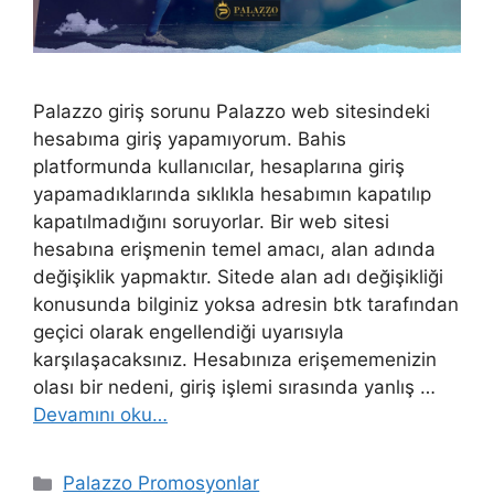
Palazzo giriş sorunu Palazzo web sitesindeki
hesabıma giriş yapamıyorum. Bahis
platformunda kullanıcılar, hesaplarına giriş
yapamadıklarında sıklıkla hesabımın kapatılıp
kapatılmadığını soruyorlar. Bir web sitesi
hesabına erişmenin temel amacı, alan adında
değişiklik yapmaktır. Sitede alan adı değişikliği
konusunda bilginiz yoksa adresin btk tarafından
geçici olarak engellendiği uyarısıyla
karşılaşacaksınız. Hesabınıza erişememenizin
olası bir nedeni, giriş işlemi sırasında yanlış …
Devamını oku…
Kategoriler
Palazzo Promosyonlar