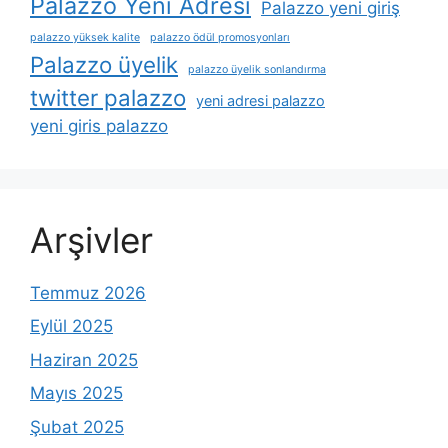
Palazzo Yeni Adresi
Palazzo yeni giriş
palazzo yüksek kalite
palazzo ödül promosyonları
Palazzo üyelik
palazzo üyelik sonlandırma
twitter palazzo
yeni adresi palazzo
yeni giris palazzo
Arşivler
Temmuz 2026
Eylül 2025
Haziran 2025
Mayıs 2025
Şubat 2025