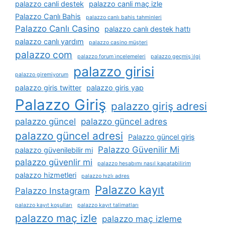
palazzo canli destek
palazzo canli maç izle
Palazzo Canlı Bahis
palazzo canlı bahis tahminleri
Palazzo Canlı Casino
palazzo canlı destek hattı
palazzo canlı yardım
palazzo casino müşteri
palazzo com
palazzo forum i̇ncelemeleri
palazzo geçmiş i̇lgi
palazzo girisi
palazzo giremiyorum
palazzo giris twitter
palazzo giris yap
Palazzo Giriş
palazzo giriş adresi
palazzo güncel
palazzo güncel adres
palazzo güncel adresi
Palazzo güncel giriş
Palazzo Güvenilir Mi
palazzo güvenilebilir mi
palazzo güvenlir mi
palazzo hesabımı nasıl kapatabilirim
palazzo hizmetleri
palazzo hızlı adres
Palazzo kayıt
Palazzo Instagram
palazzo kayıt koşulları
palazzo kayıt talimatları
palazzo maç izle
palazzo maç izleme