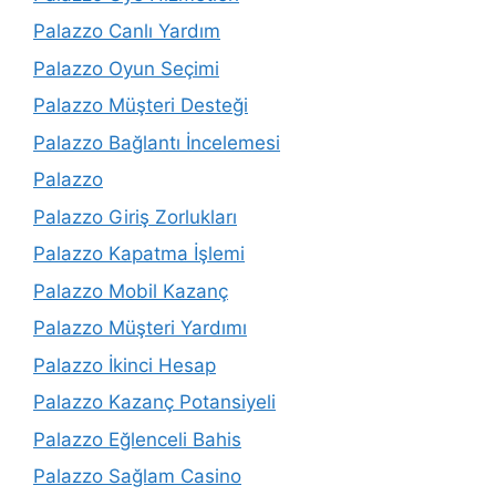
Palazzo Canlı Yardım
Palazzo Oyun Seçimi
Palazzo Müşteri Desteği
Palazzo Bağlantı İncelemesi
Palazzo
Palazzo Giriş Zorlukları
Palazzo Kapatma İşlemi
Palazzo Mobil Kazanç
Palazzo Müşteri Yardımı
Palazzo İkinci Hesap
Palazzo Kazanç Potansiyeli
Palazzo Eğlenceli Bahis
Palazzo Sağlam Casino