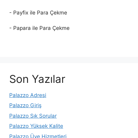
- Payfix ile Para Çekme
- Papara ile Para Çekme
Son Yazılar
Palazzo Adresi
Palazzo Giriş
Palazzo Sık Sorular
Palazzo Yüksek Kalite
Palazzo Üye Hizmetleri