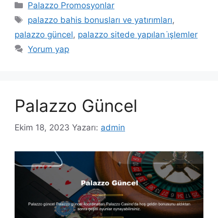
Kategoriler
Palazzo Promosyonlar
Etiketler
palazzo bahis bonusları ve yatırımları
,
palazzo güncel
,
palazzo sitede yapılan i̇şlemler
Yorum yap
Palazzo Güncel
Ekim 18, 2023
Yazarı:
admin