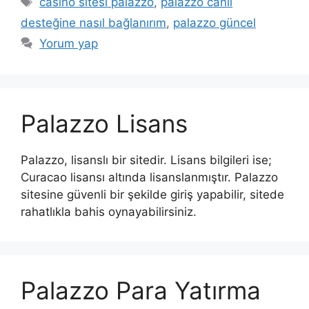
casino sitesi palazzo
,
palazzo canlı
desteğine nasıl bağlanırım
,
palazzo güncel
Yorum yap
Palazzo Lisans
Palazzo, lisanslı bir sitedir. Lisans bilgileri ise;
Curacao lisansı altında lisanslanmıştır. Palazzo
sitesine güvenli bir şekilde giriş yapabilir, sitede
rahatlıkla bahis oynayabilirsiniz.
Palazzo Para Yatırma