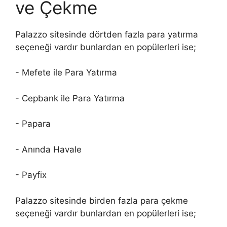
ve Çekme
Palazzo sitesinde dörtden fazla para yatırma
seçeneği vardır bunlardan en popülerleri ise;
- Mefete ile Para Yatırma
- Cepbank ile Para Yatırma
- Papara
- Anında Havale
- Payfix
Palazzo sitesinde birden fazla para çekme
seçeneği vardır bunlardan en popülerleri ise;