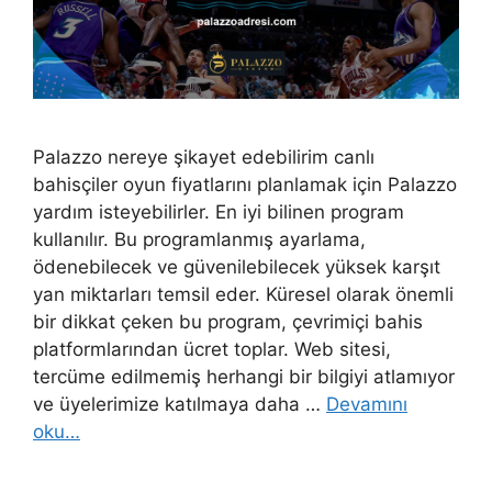
Palazzo nereye şikayet edebilirim canlı
bahisçiler oyun fiyatlarını planlamak için Palazzo
yardım isteyebilirler. En iyi bilinen program
kullanılır. Bu programlanmış ayarlama,
ödenebilecek ve güvenilebilecek yüksek karşıt
yan miktarları temsil eder. Küresel olarak önemli
bir dikkat çeken bu program, çevrimiçi bahis
platformlarından ücret toplar. Web sitesi,
tercüme edilmemiş herhangi bir bilgiyi atlamıyor
ve üyelerimize katılmaya daha …
Devamını
oku…