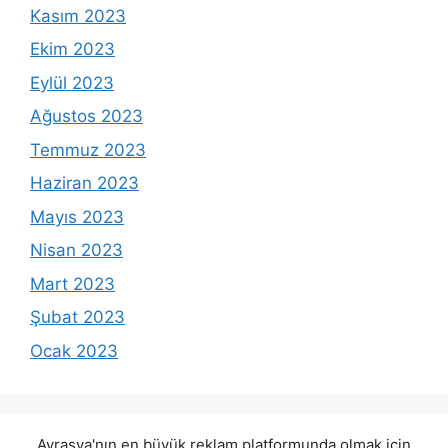
Kasım 2023
Ekim 2023
Eylül 2023
Ağustos 2023
Temmuz 2023
Haziran 2023
Mayıs 2023
Nisan 2023
Mart 2023
Şubat 2023
Ocak 2023
Avrasya'nın en büyük reklam platformunda olmak için