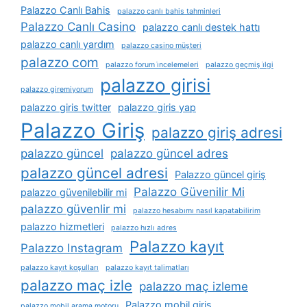
Palazzo Canlı Bahis
palazzo canlı bahis tahminleri
Palazzo Canlı Casino
palazzo canlı destek hattı
palazzo canlı yardım
palazzo casino müşteri
palazzo com
palazzo forum i̇ncelemeleri
palazzo geçmiş i̇lgi
palazzo girisi
palazzo giremiyorum
palazzo giris twitter
palazzo giris yap
Palazzo Giriş
palazzo giriş adresi
palazzo güncel
palazzo güncel adres
palazzo güncel adresi
Palazzo güncel giriş
Palazzo Güvenilir Mi
palazzo güvenilebilir mi
palazzo güvenlir mi
palazzo hesabımı nasıl kapatabilirim
palazzo hizmetleri
palazzo hızlı adres
Palazzo kayıt
Palazzo Instagram
palazzo kayıt koşulları
palazzo kayıt talimatları
palazzo maç izle
palazzo maç izleme
Palazzo mobil giriş
palazzo mobil arama motoru