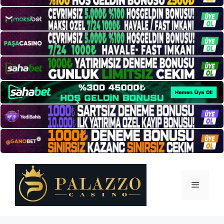
İçeriğe
atla
Menü