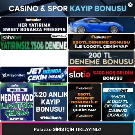
×
Palazzo GİRİŞ İÇİN TIKLAYINIZ!