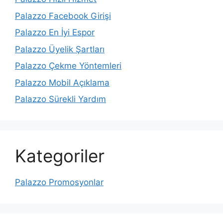
Palazzo Facebook Girişi
Palazzo En İyi Espor
Palazzo Üyelik Şartları
Palazzo Çekme Yöntemleri
Palazzo Mobil Açıklama
Palazzo Sürekli Yardım
Kategoriler
Palazzo Promosyonlar