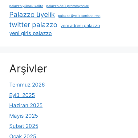
palazzo yüksek kalite
palazzo ödül promosyonları
Palazzo üyelik
palazzo üyelik sonlandırma
twitter palazzo
yeni adresi palazzo
yeni giris palazzo
Arşivler
Temmuz 2026
Eylül 2025
Haziran 2025
Mayıs 2025
Şubat 2025
Ocak 2025