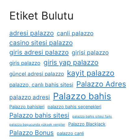
Etiket Bulutu
adresi palazzo
canli palazzo
casino sitesi palazzo
giris adresi palazzo
girisi palazzo
giris yap palazzo
giris palazzo
kayit palazzo
güncel adresi palazzo
Palazzo Adres
palazzo, canlı bahis sitesi
Palazzo bahis
palazzo adresi
Palazzo bahisleri
palazzo bahis seçenekleri
Palazzo bahis sitesi
palazzo bahis sitesi farkı
Palazzo Blackjack
palazzo başucunda yüksek vergiler
Palazzo Bonus
palazzo canli