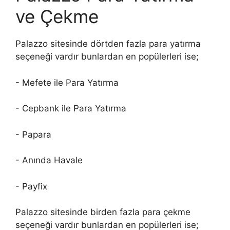
ve Çekme
Palazzo sitesinde dörtden fazla para yatırma
seçeneği vardır bunlardan en popülerleri ise;
- Mefete ile Para Yatırma
- Cepbank ile Para Yatırma
- Papara
- Anında Havale
- Payfix
Palazzo sitesinde birden fazla para çekme
seçeneği vardır bunlardan en popülerleri ise;