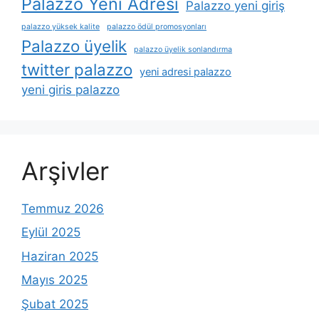
Palazzo Yeni Adresi
Palazzo yeni giriş
palazzo yüksek kalite
palazzo ödül promosyonları
Palazzo üyelik
palazzo üyelik sonlandırma
twitter palazzo
yeni adresi palazzo
yeni giris palazzo
Arşivler
Temmuz 2026
Eylül 2025
Haziran 2025
Mayıs 2025
Şubat 2025