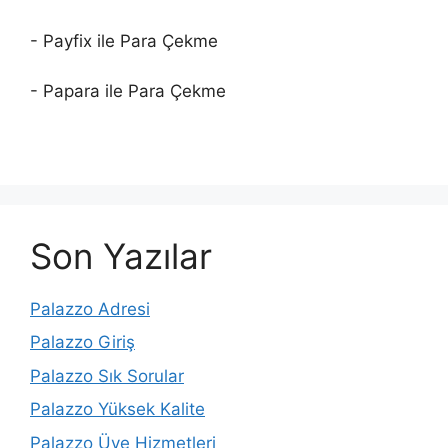
- Payfix ile Para Çekme
- Papara ile Para Çekme
Son Yazılar
Palazzo Adresi
Palazzo Giriş
Palazzo Sık Sorular
Palazzo Yüksek Kalite
Palazzo Üye Hizmetleri