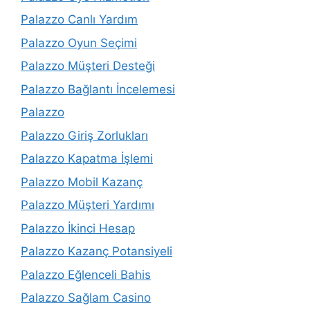
Palazzo Canlı Yardım
Palazzo Oyun Seçimi
Palazzo Müşteri Desteği
Palazzo Bağlantı İncelemesi
Palazzo
Palazzo Giriş Zorlukları
Palazzo Kapatma İşlemi
Palazzo Mobil Kazanç
Palazzo Müşteri Yardımı
Palazzo İkinci Hesap
Palazzo Kazanç Potansiyeli
Palazzo Eğlenceli Bahis
Palazzo Sağlam Casino