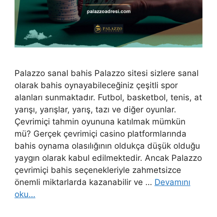
Palazzo sanal bahis Palazzo sitesi sizlere sanal
olarak bahis oynayabileceğiniz çeşitli spor
alanları sunmaktadır. Futbol, ​​basketbol, ​​tenis, at
yarışı, yarışlar, yarış, tazı ve diğer oyunlar.
Çevrimiçi tahmin oyununa katılmak mümkün
mü? Gerçek çevrimiçi casino platformlarında
bahis oynama olasılığının oldukça düşük olduğu
yaygın olarak kabul edilmektedir. Ancak Palazzo
çevrimiçi bahis seçenekleriyle zahmetsizce
önemli miktarlarda kazanabilir ve …
Devamını
oku…