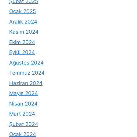
Şubat 2025
Ocak 2025
Aralık 2024
Kasım 2024
Ekim 2024
Eylül 2024
Ağustos 2024
Temmuz 2024
Haziran 2024
Mayıs 2024
Nisan 2024
Mart 2024
Şubat 2024
Ocak 2024