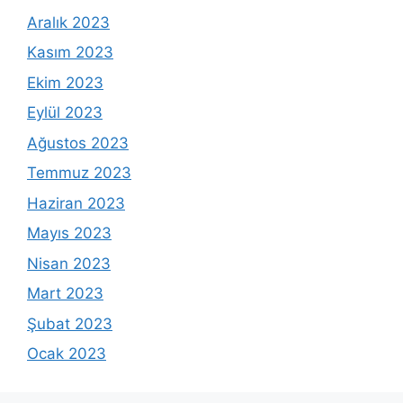
Aralık 2023
Kasım 2023
Ekim 2023
Eylül 2023
Ağustos 2023
Temmuz 2023
Haziran 2023
Mayıs 2023
Nisan 2023
Mart 2023
Şubat 2023
Ocak 2023