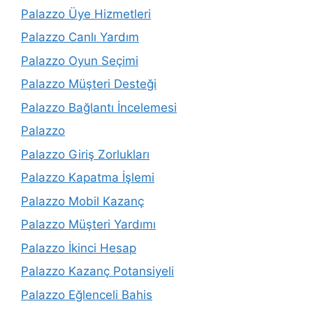
Palazzo Üye Hizmetleri
Palazzo Canlı Yardım
Palazzo Oyun Seçimi
Palazzo Müşteri Desteği
Palazzo Bağlantı İncelemesi
Palazzo
Palazzo Giriş Zorlukları
Palazzo Kapatma İşlemi
Palazzo Mobil Kazanç
Palazzo Müşteri Yardımı
Palazzo İkinci Hesap
Palazzo Kazanç Potansiyeli
Palazzo Eğlenceli Bahis