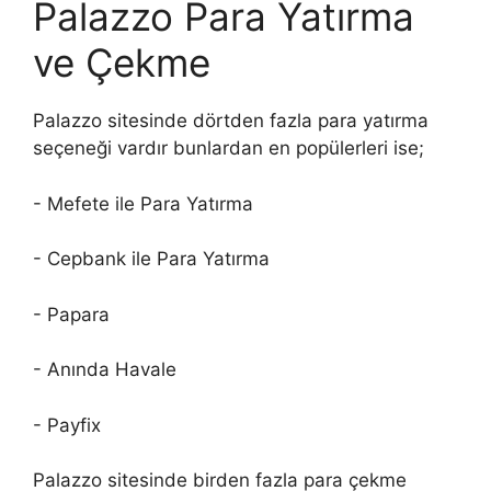
Palazzo Para Yatırma
ve Çekme
Palazzo sitesinde dörtden fazla para yatırma
seçeneği vardır bunlardan en popülerleri ise;
- Mefete ile Para Yatırma
- Cepbank ile Para Yatırma
- Papara
- Anında Havale
- Payfix
Palazzo sitesinde birden fazla para çekme