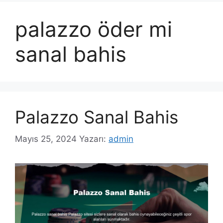
palazzo öder mi
sanal bahis
Palazzo Sanal Bahis
Mayıs 25, 2024
Yazarı:
admin