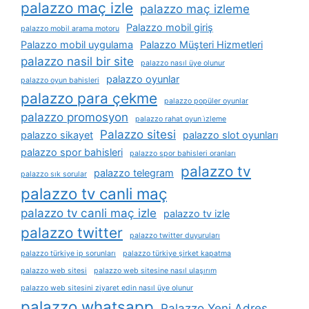
palazzo maç izle
palazzo maç izleme
Palazzo mobil giriş
palazzo mobil arama motoru
Palazzo mobil uygulama
Palazzo Müşteri Hizmetleri
palazzo nasil bir site
palazzo nasıl üye olunur
palazzo oyunlar
palazzo oyun bahisleri
palazzo para çekme
palazzo popüler oyunlar
palazzo promosyon
palazzo rahat oyun i̇zleme
Palazzo sitesi
palazzo sikayet
palazzo slot oyunları
palazzo spor bahisleri
palazzo spor bahisleri oranları
palazzo tv
palazzo telegram
palazzo sık sorular
palazzo tv canli maç
palazzo tv canli maç izle
palazzo tv izle
palazzo twitter
palazzo twitter duyuruları
palazzo türkiye ip sorunları
palazzo türkiye şirket kapatma
palazzo web sitesi
palazzo web sitesine nasıl ulaşırım
palazzo web sitesini ziyaret edin nasıl üye olunur
palazzo whatsapp
Palazzo Yeni Adres