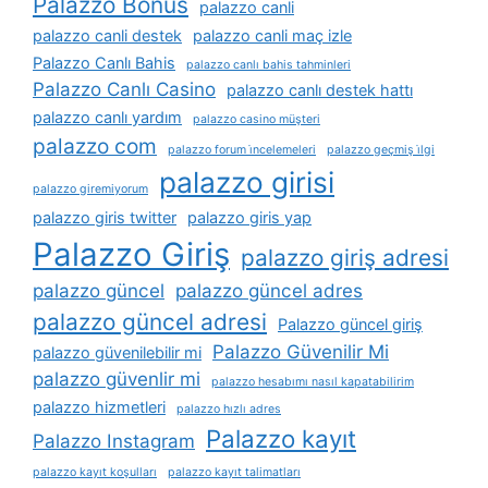
Palazzo Bonus
palazzo canli
palazzo canli destek
palazzo canli maç izle
Palazzo Canlı Bahis
palazzo canlı bahis tahminleri
Palazzo Canlı Casino
palazzo canlı destek hattı
palazzo canlı yardım
palazzo casino müşteri
palazzo com
palazzo forum i̇ncelemeleri
palazzo geçmiş i̇lgi
palazzo girisi
palazzo giremiyorum
palazzo giris twitter
palazzo giris yap
Palazzo Giriş
palazzo giriş adresi
palazzo güncel
palazzo güncel adres
palazzo güncel adresi
Palazzo güncel giriş
Palazzo Güvenilir Mi
palazzo güvenilebilir mi
palazzo güvenlir mi
palazzo hesabımı nasıl kapatabilirim
palazzo hizmetleri
palazzo hızlı adres
Palazzo kayıt
Palazzo Instagram
palazzo kayıt koşulları
palazzo kayıt talimatları