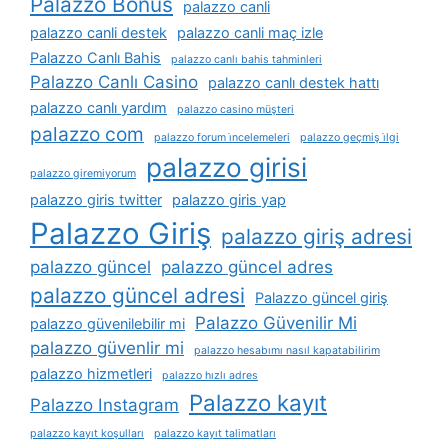
Palazzo Bonus
palazzo canli
palazzo canli destek
palazzo canli maç izle
Palazzo Canlı Bahis
palazzo canlı bahis tahminleri
Palazzo Canlı Casino
palazzo canlı destek hattı
palazzo canlı yardım
palazzo casino müşteri
palazzo com
palazzo forum i̇ncelemeleri
palazzo geçmiş i̇lgi
palazzo girisi
palazzo giremiyorum
palazzo giris twitter
palazzo giris yap
Palazzo Giriş
palazzo giriş adresi
palazzo güncel
palazzo güncel adres
palazzo güncel adresi
Palazzo güncel giriş
Palazzo Güvenilir Mi
palazzo güvenilebilir mi
palazzo güvenlir mi
palazzo hesabımı nasıl kapatabilirim
palazzo hizmetleri
palazzo hızlı adres
Palazzo kayıt
Palazzo Instagram
palazzo kayıt koşulları
palazzo kayıt talimatları