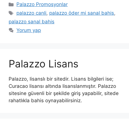
Kategoriler
Palazzo Promosyonlar
Etiketler
palazzo canli
,
palazzo öder mi sanal bahis
,
palazzo sanal bahis
Yorum yap
Palazzo Lisans
Palazzo, lisanslı bir sitedir. Lisans bilgileri ise;
Curacao lisansı altında lisanslanmıştır. Palazzo
sitesine güvenli bir şekilde giriş yapabilir, sitede
rahatlıkla bahis oynayabilirsiniz.