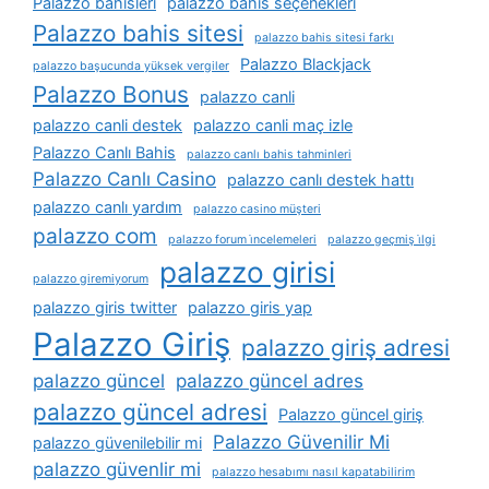
Palazzo bahisleri
palazzo bahis seçenekleri
Palazzo bahis sitesi
palazzo bahis sitesi farkı
Palazzo Blackjack
palazzo başucunda yüksek vergiler
Palazzo Bonus
palazzo canli
palazzo canli destek
palazzo canli maç izle
Palazzo Canlı Bahis
palazzo canlı bahis tahminleri
Palazzo Canlı Casino
palazzo canlı destek hattı
palazzo canlı yardım
palazzo casino müşteri
palazzo com
palazzo forum i̇ncelemeleri
palazzo geçmiş i̇lgi
palazzo girisi
palazzo giremiyorum
palazzo giris twitter
palazzo giris yap
Palazzo Giriş
palazzo giriş adresi
palazzo güncel
palazzo güncel adres
palazzo güncel adresi
Palazzo güncel giriş
Palazzo Güvenilir Mi
palazzo güvenilebilir mi
palazzo güvenlir mi
palazzo hesabımı nasıl kapatabilirim