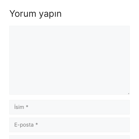
Yorum yapın
Yorum
İsim
E-
posta
İnternet