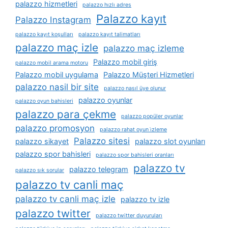
palazzo hizmetleri
palazzo hızlı adres
Palazzo kayıt
Palazzo Instagram
palazzo kayıt koşulları
palazzo kayıt talimatları
palazzo maç izle
palazzo maç izleme
Palazzo mobil giriş
palazzo mobil arama motoru
Palazzo mobil uygulama
Palazzo Müşteri Hizmetleri
palazzo nasil bir site
palazzo nasıl üye olunur
palazzo oyunlar
palazzo oyun bahisleri
palazzo para çekme
palazzo popüler oyunlar
palazzo promosyon
palazzo rahat oyun i̇zleme
Palazzo sitesi
palazzo sikayet
palazzo slot oyunları
palazzo spor bahisleri
palazzo spor bahisleri oranları
palazzo tv
palazzo telegram
palazzo sık sorular
palazzo tv canli maç
palazzo tv canli maç izle
palazzo tv izle
palazzo twitter
palazzo twitter duyuruları