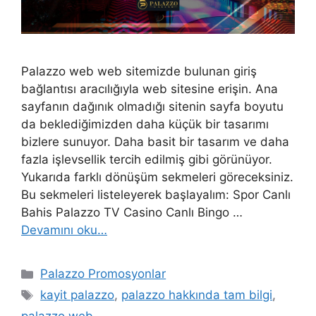
Palazzo web web sitemizde bulunan giriş
bağlantısı aracılığıyla web sitesine erişin. Ana
sayfanın dağınık olmadığı sitenin sayfa boyutu
da beklediğimizden daha küçük bir tasarımı
bizlere sunuyor. Daha basit bir tasarım ve daha
fazla işlevsellik tercih edilmiş gibi görünüyor.
Yukarıda farklı dönüşüm sekmeleri göreceksiniz.
Bu sekmeleri listeleyerek başlayalım: Spor Canlı
Bahis Palazzo TV Casino Canlı Bingo …
Devamını oku…
Kategoriler
Palazzo Promosyonlar
Etiketler
kayit palazzo
,
palazzo hakkında tam bilgi
,