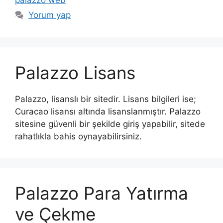
palazzo web
Yorum yap
Palazzo Lisans
Palazzo, lisanslı bir sitedir. Lisans bilgileri ise;
Curacao lisansı altında lisanslanmıştır. Palazzo
sitesine güvenli bir şekilde giriş yapabilir, sitede
rahatlıkla bahis oynayabilirsiniz.
Palazzo Para Yatırma
ve Çekme