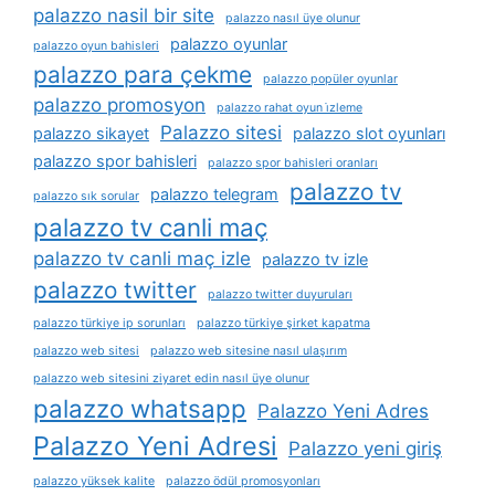
palazzo nasil bir site
palazzo nasıl üye olunur
palazzo oyunlar
palazzo oyun bahisleri
palazzo para çekme
palazzo popüler oyunlar
palazzo promosyon
palazzo rahat oyun i̇zleme
Palazzo sitesi
palazzo sikayet
palazzo slot oyunları
palazzo spor bahisleri
palazzo spor bahisleri oranları
palazzo tv
palazzo telegram
palazzo sık sorular
palazzo tv canli maç
palazzo tv canli maç izle
palazzo tv izle
palazzo twitter
palazzo twitter duyuruları
palazzo türkiye ip sorunları
palazzo türkiye şirket kapatma
palazzo web sitesi
palazzo web sitesine nasıl ulaşırım
palazzo web sitesini ziyaret edin nasıl üye olunur
palazzo whatsapp
Palazzo Yeni Adres
Palazzo Yeni Adresi
Palazzo yeni giriş
palazzo yüksek kalite
palazzo ödül promosyonları