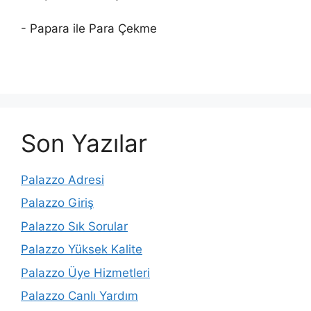
- Papara ile Para Çekme
Son Yazılar
Palazzo Adresi
Palazzo Giriş
Palazzo Sık Sorular
Palazzo Yüksek Kalite
Palazzo Üye Hizmetleri
Palazzo Canlı Yardım