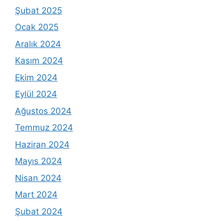
Şubat 2025
Ocak 2025
Aralık 2024
Kasım 2024
Ekim 2024
Eylül 2024
Ağustos 2024
Temmuz 2024
Haziran 2024
Mayıs 2024
Nisan 2024
Mart 2024
Şubat 2024