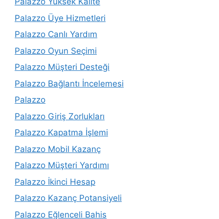
Palazzo Yüksek Kalite
Palazzo Üye Hizmetleri
Palazzo Canlı Yardım
Palazzo Oyun Seçimi
Palazzo Müşteri Desteği
Palazzo Bağlantı İncelemesi
Palazzo
Palazzo Giriş Zorlukları
Palazzo Kapatma İşlemi
Palazzo Mobil Kazanç
Palazzo Müşteri Yardımı
Palazzo İkinci Hesap
Palazzo Kazanç Potansiyeli
Palazzo Eğlenceli Bahis