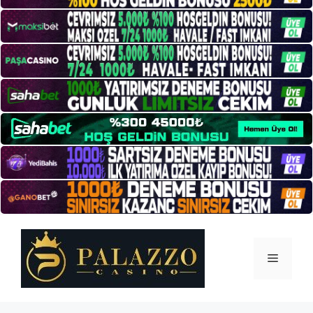
İçeriğe
atla
Menü