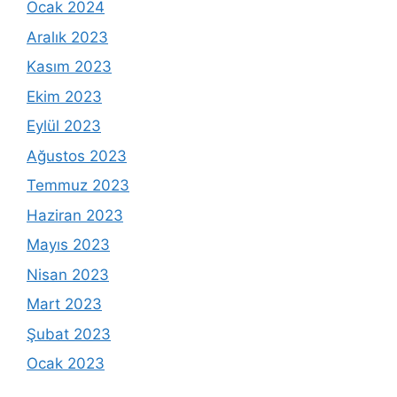
Ocak 2024
Aralık 2023
Kasım 2023
Ekim 2023
Eylül 2023
Ağustos 2023
Temmuz 2023
Haziran 2023
Mayıs 2023
Nisan 2023
Mart 2023
Şubat 2023
Ocak 2023