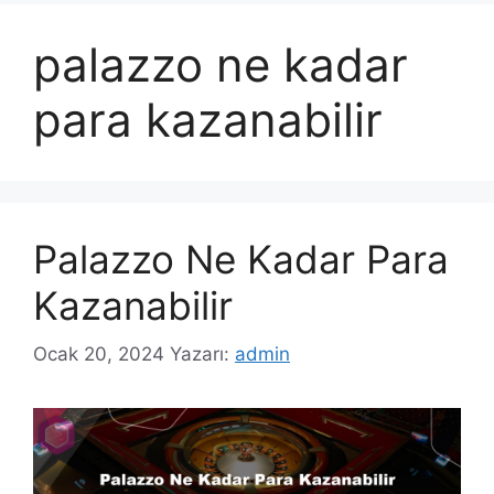
palazzo ne kadar
para kazanabilir
Palazzo Ne Kadar Para
Kazanabilir
Ocak 20, 2024
Yazarı:
admin