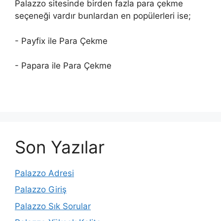
Palazzo sitesinde birden fazla para çekme
seçeneği vardır bunlardan en popülerleri ise;
- Payfix ile Para Çekme
- Papara ile Para Çekme
Son Yazılar
Palazzo Adresi
Palazzo Giriş
Palazzo Sık Sorular