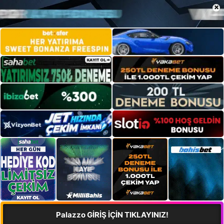
×
Palazzo GİRİŞ İÇİN TIKLAYINIZ!