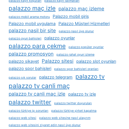
palazzo kayıt koşulları
palazzo kayıt talimatları
palazzo maç izle
palazzo maç izleme
Palazzo mobil giriş
palazzo mobil arama motoru
Palazzo mobil uygulama
Palazzo Müşteri Hizmetleri
palazzo nasil bir site
palazzo nasıl üye olunur
palazzo oyunlar
palazzo oyun bahisleri
palazzo para çekme
palazzo popüler oyunlar
palazzo promosyon
palazzo rahat oyun i̇zleme
Palazzo sitesi
palazzo sikayet
palazzo slot oyunları
palazzo spor bahisleri
palazzo spor bahisleri oranları
palazzo tv
palazzo telegram
palazzo sık sorular
palazzo tv canli maç
palazzo tv canli maç izle
palazzo tv izle
palazzo twitter
palazzo twitter duyuruları
palazzo türkiye ip sorunları
palazzo türkiye şirket kapatma
palazzo web sitesi
palazzo web sitesine nasıl ulaşırım
palazzo web sitesini ziyaret edin nasıl üye olunur