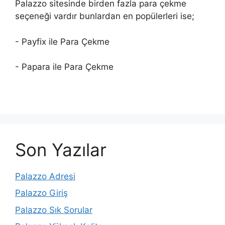
Palazzo sitesinde birden fazla para çekme
seçeneği vardır bunlardan en popülerleri ise;
- Payfix ile Para Çekme
- Papara ile Para Çekme
Son Yazılar
Palazzo Adresi
Palazzo Giriş
Palazzo Sık Sorular