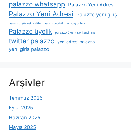
palazzo whatsapp
Palazzo Yeni Adres
Palazzo Yeni Adresi
Palazzo yeni giriş
palazzo yüksek kalite
palazzo ödül promosyonları
Palazzo üyelik
palazzo üyelik sonlandırma
twitter palazzo
yeni adresi palazzo
yeni giris palazzo
Arşivler
Temmuz 2026
Eylül 2025
Haziran 2025
Mayıs 2025