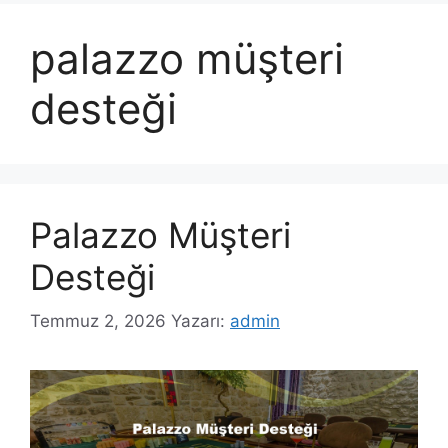
palazzo müşteri
desteği
Palazzo Müşteri
Desteği
Temmuz 2, 2026
Yazarı:
admin