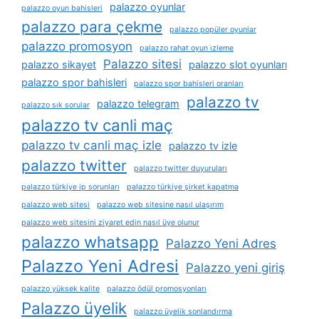
palazzo oyunlar
palazzo oyun bahisleri
palazzo para çekme
palazzo popüler oyunlar
palazzo promosyon
palazzo rahat oyun i̇zleme
Palazzo sitesi
palazzo sikayet
palazzo slot oyunları
palazzo spor bahisleri
palazzo spor bahisleri oranları
palazzo tv
palazzo telegram
palazzo sık sorular
palazzo tv canli maç
palazzo tv canli maç izle
palazzo tv izle
palazzo twitter
palazzo twitter duyuruları
palazzo türkiye ip sorunları
palazzo türkiye şirket kapatma
palazzo web sitesi
palazzo web sitesine nasıl ulaşırım
palazzo web sitesini ziyaret edin nasıl üye olunur
palazzo whatsapp
Palazzo Yeni Adres
Palazzo Yeni Adresi
Palazzo yeni giriş
palazzo yüksek kalite
palazzo ödül promosyonları
Palazzo üyelik
palazzo üyelik sonlandırma