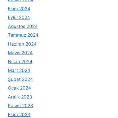
Ekim 2024
Eylül 2024
Ağustos 2024
Temmuz 2024
Haziran 2024
Mayıs 2024
Nisan 2024
Mart 2024
Şubat 2024
Ocak 2024
Aralık 2023
Kasım 2023
Ekim 2023