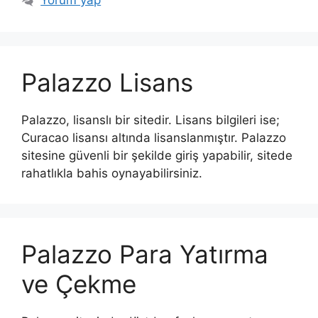
Yorum yap
Palazzo Lisans
Palazzo, lisanslı bir sitedir. Lisans bilgileri ise;
Curacao lisansı altında lisanslanmıştır. Palazzo
sitesine güvenli bir şekilde giriş yapabilir, sitede
rahatlıkla bahis oynayabilirsiniz.
Palazzo Para Yatırma
ve Çekme