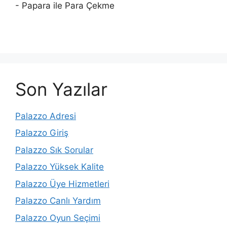
- Papara ile Para Çekme
Son Yazılar
Palazzo Adresi
Palazzo Giriş
Palazzo Sık Sorular
Palazzo Yüksek Kalite
Palazzo Üye Hizmetleri
Palazzo Canlı Yardım
Palazzo Oyun Seçimi