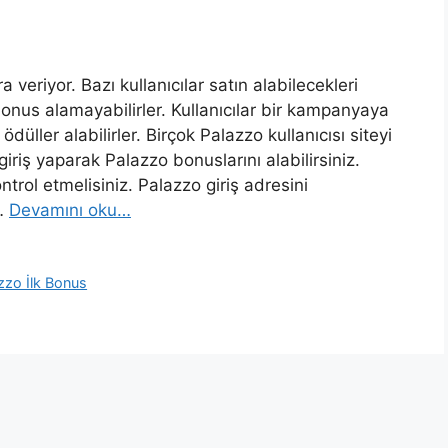
 veriyor. Bazı kullanıcılar satın alabilecekleri
 bonus alamayabilirler. Kullanıcılar bir kampanyaya
düller alabilirler. Birçok Palazzo kullanıcısı siteyi
riş yaparak Palazzo bonuslarını alabilirsiniz.
trol etmelisiniz. Palazzo giriş adresini
 …
Devamını oku…
zzo İlk Bonus