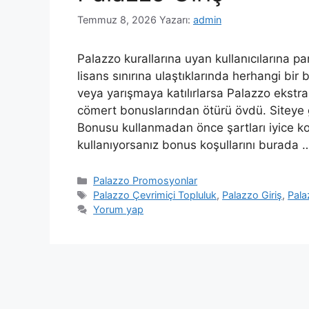
Temmuz 8, 2026
Yazarı:
admin
Palazzo kurallarına uyan kullanıcılarına para
lisans sınırına ulaştıklarında herhangi bir
veya yarışmaya katılırlarsa Palazzo ekstra ö
cömert bonuslarından ötürü övdü. Siteye gi
Bonusu kullanmadan önce şartları iyice kon
kullanıyorsanız bonus koşullarını burada
Kategoriler
Palazzo Promosyonlar
Etiketler
Palazzo Çevrimiçi Topluluk
,
Palazzo Giriş
,
Pala
Yorum yap