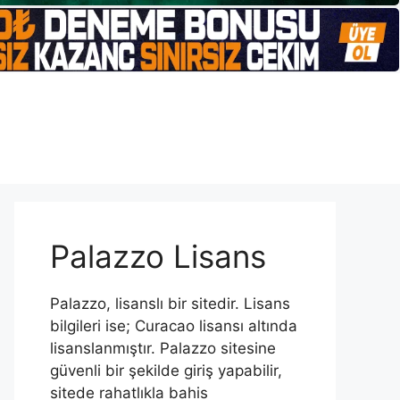
Palazzo Lisans
Palazzo, lisanslı bir sitedir. Lisans
bilgileri ise; Curacao lisansı altında
lisanslanmıştır. Palazzo sitesine
güvenli bir şekilde giriş yapabilir,
sitede rahatlıkla bahis