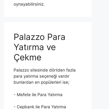
oynayabilirsiniz.
Palazzo Para
Yatırma ve
Çekme
Palazzo sitesinde dörtden fazla
para yatırma seçeneği vardır
bunlardan en popülerleri ise;
- Mefete ile Para Yatırma
- Cepbank ile Para Yatırma