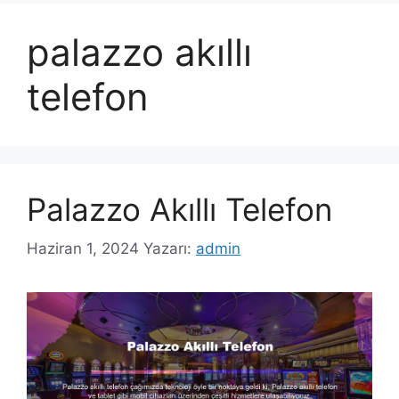
palazzo akıllı
telefon
Palazzo Akıllı Telefon
Haziran 1, 2024
Yazarı:
admin