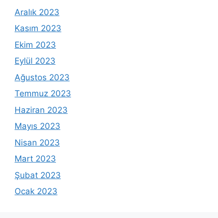
Aralık 2023
Kasım 2023
Ekim 2023
Eylül 2023
Ağustos 2023
Temmuz 2023
Haziran 2023
Mayıs 2023
Nisan 2023
Mart 2023
Şubat 2023
Ocak 2023