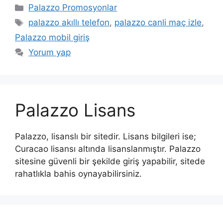
Kategoriler
Palazzo Promosyonlar
Etiketler
palazzo akıllı telefon
,
palazzo canli maç izle
,
Palazzo mobil giriş
Yorum yap
Palazzo Lisans
Palazzo, lisanslı bir sitedir. Lisans bilgileri ise;
Curacao lisansı altında lisanslanmıştır. Palazzo
sitesine güvenli bir şekilde giriş yapabilir, sitede
rahatlıkla bahis oynayabilirsiniz.