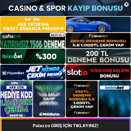
×
Palazzo GİRİŞ İÇİN TIKLAYINIZ!