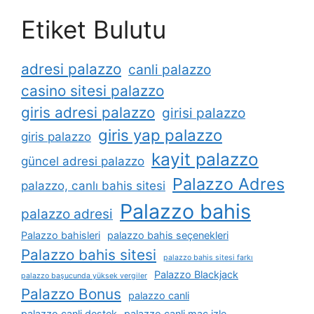
Etiket Bulutu
adresi palazzo
canli palazzo
casino sitesi palazzo
giris adresi palazzo
girisi palazzo
giris yap palazzo
giris palazzo
kayit palazzo
güncel adresi palazzo
Palazzo Adres
palazzo, canlı bahis sitesi
Palazzo bahis
palazzo adresi
Palazzo bahisleri
palazzo bahis seçenekleri
Palazzo bahis sitesi
palazzo bahis sitesi farkı
Palazzo Blackjack
palazzo başucunda yüksek vergiler
Palazzo Bonus
palazzo canli
palazzo canli destek
palazzo canli maç izle