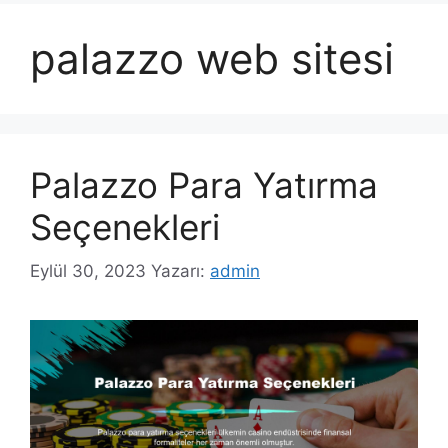
palazzo web sitesi
Palazzo Para Yatırma
Seçenekleri
Eylül 30, 2023
Yazarı:
admin