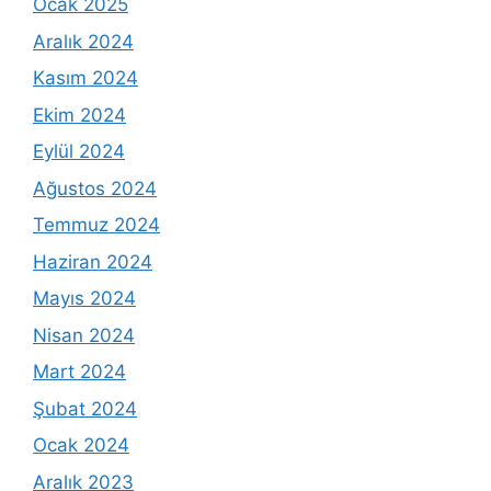
Ocak 2025
Aralık 2024
Kasım 2024
Ekim 2024
Eylül 2024
Ağustos 2024
Temmuz 2024
Haziran 2024
Mayıs 2024
Nisan 2024
Mart 2024
Şubat 2024
Ocak 2024
Aralık 2023