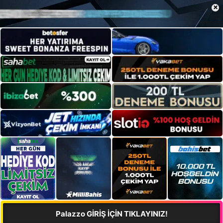
×
Palazzo GİRİŞ İÇİN TIKLAYINIZ!