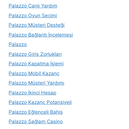
Palazzo Canlı Yardım
Palazzo Oyun Seçimi
Palazzo Müşteri Desteği
Palazzo Bağlantı İncelemesi
Palazzo
Palazzo Giriş Zorlukları
Palazzo Kapatma İşlemi
Palazzo Mobil Kazanç
Palazzo Müşteri Yardımı
Palazzo İkinci Hesap
Palazzo Kazanç Potansiyeli
Palazzo Eğlenceli Bahis
Palazzo Sağlam Casino