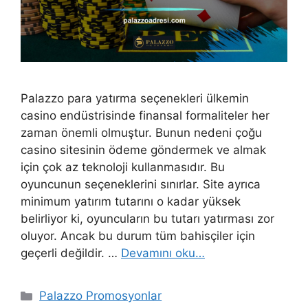
Palazzo para yatırma seçenekleri ülkemin
casino endüstrisinde finansal formaliteler her
zaman önemli olmuştur. Bunun nedeni çoğu
casino sitesinin ödeme göndermek ve almak
için çok az teknoloji kullanmasıdır. Bu
oyuncunun seçeneklerini sınırlar. Site ayrıca
minimum yatırım tutarını o kadar yüksek
belirliyor ki, oyuncuların bu tutarı yatırması zor
oluyor. Ancak bu durum tüm bahisçiler için
geçerli değildir. …
Devamını oku…
Kategoriler
Palazzo Promosyonlar