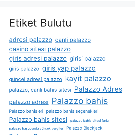
Etiket Bulutu
adresi palazzo
canli palazzo
casino sitesi palazzo
giris adresi palazzo
girisi palazzo
giris yap palazzo
giris palazzo
kayit palazzo
güncel adresi palazzo
Palazzo Adres
palazzo, canlı bahis sitesi
Palazzo bahis
palazzo adresi
Palazzo bahisleri
palazzo bahis seçenekleri
Palazzo bahis sitesi
palazzo bahis sitesi farkı
Palazzo Blackjack
palazzo başucunda yüksek vergiler