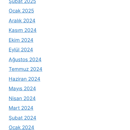
Şubat 2025
Ocak 2025
Aralık 2024
Kasım 2024
Ekim 2024
Eylül 2024
Ağustos 2024
Temmuz 2024
Haziran 2024
Mayıs 2024
Nisan 2024
Mart 2024
Şubat 2024
Ocak 2024