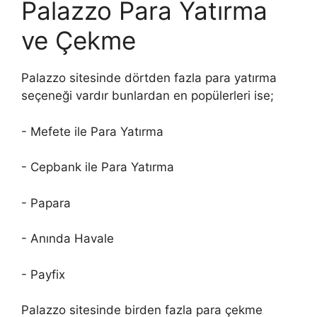
Palazzo Para Yatırma
ve Çekme
Palazzo sitesinde dörtden fazla para yatırma
seçeneği vardır bunlardan en popülerleri ise;
- Mefete ile Para Yatırma
- Cepbank ile Para Yatırma
- Papara
- Anında Havale
- Payfix
Palazzo sitesinde birden fazla para çekme