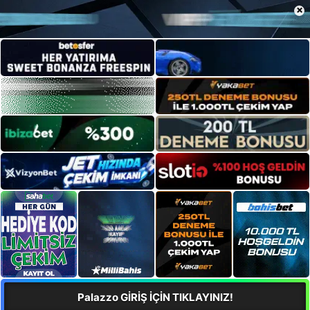
×
Palazzo GİRİŞ İÇİN TIKLAYINIZ!