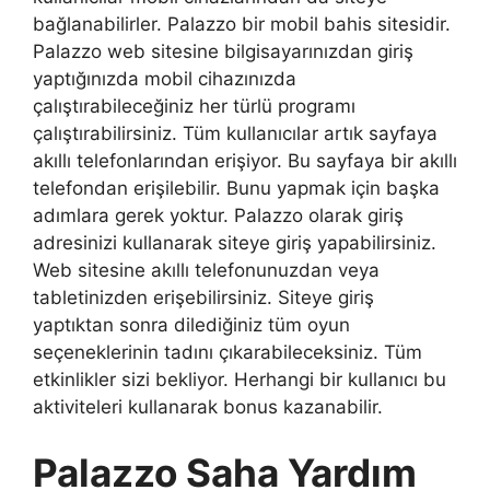
bağlanabilirler. Palazzo bir mobil bahis sitesidir.
Palazzo web sitesine bilgisayarınızdan giriş
yaptığınızda mobil cihazınızda
çalıştırabileceğiniz her türlü programı
çalıştırabilirsiniz. Tüm kullanıcılar artık sayfaya
akıllı telefonlarından erişiyor. Bu sayfaya bir akıllı
telefondan erişilebilir. Bunu yapmak için başka
adımlara gerek yoktur. Palazzo olarak giriş
adresinizi kullanarak siteye giriş yapabilirsiniz.
Web sitesine akıllı telefonunuzdan veya
tabletinizden erişebilirsiniz. Siteye giriş
yaptıktan sonra dilediğiniz tüm oyun
seçeneklerinin tadını çıkarabileceksiniz. Tüm
etkinlikler sizi bekliyor. Herhangi bir kullanıcı bu
aktiviteleri kullanarak bonus kazanabilir.
Palazzo Saha Yardım