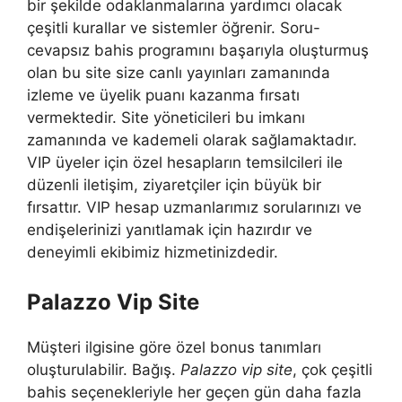
bir şekilde odaklanmalarına yardımcı olacak
çeşitli kurallar ve sistemler öğrenir. Soru-
cevapsız bahis programını başarıyla oluşturmuş
olan bu site size canlı yayınları zamanında
izleme ve üyelik puanı kazanma fırsatı
vermektedir. Site yöneticileri bu imkanı
zamanında ve kademeli olarak sağlamaktadır.
VIP üyeler için özel hesapların temsilcileri ile
düzenli iletişim, ziyaretçiler için büyük bir
fırsattır. VIP hesap uzmanlarımız sorularınızı ve
endişelerinizi yanıtlamak için hazırdır ve
deneyimli ekibimiz hizmetinizdedir.
Palazzo Vip Site
Müşteri ilgisine göre özel bonus tanımları
oluşturulabilir. Bağış.
Palazzo vip site
, çok çeşitli
bahis seçenekleriyle her geçen gün daha fazla