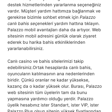
destek hizmetlerinden yararlanma seçeneğiniz
vardır. Müşteri yardım hattımıza bağlanmak ve
gerekirse bizimle sohbet etmek için
Palazzo
canlı bahis seçenekleri
yardım hattına tıklayın.
Palazzo mobil avantajları daha da artıyor. Web
sitesinin mobil adresini günlük olarak ziyaret
ederek bu harika bahis etkinliklerinden
yararlanabilirsiniz.
Canlı casino ve bahis sitelerimizi takip
edebilirsiniz.Ortak hesaplarda canlı bahis,
oyuncuların katılmasının ana nedenlerinden
biridir. Çünkü oranlar ne kadar yüksekse,
kazanç da o kadar yüksek olur. Burası, Palazzo
web sitesinin tüm üyelerin tam da bunu
yapmasına yardımcı olduğu yerdir. Palazzo
üyelik hesabınız ister Standart, ister VIP, ister
Palazzo Plus olsun sitenin yüksek fiyatlarından