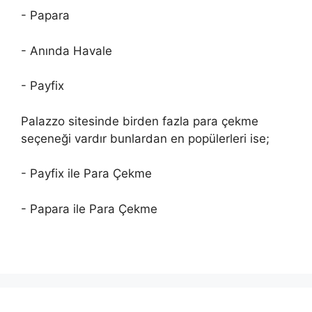
- Papara
- Anında Havale
- Payfix
Palazzo sitesinde birden fazla para çekme
seçeneği vardır bunlardan en popülerleri ise;
- Payfix ile Para Çekme
- Papara ile Para Çekme