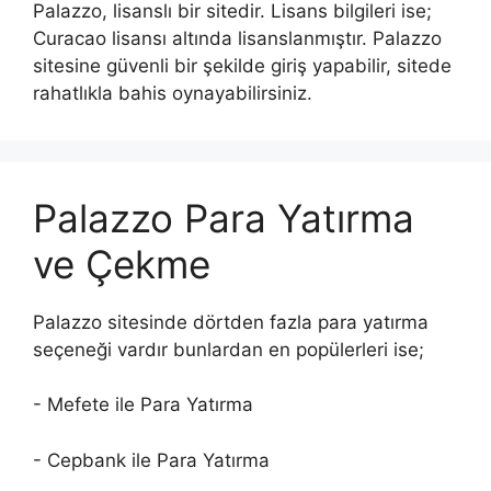
Palazzo, lisanslı bir sitedir. Lisans bilgileri ise;
Curacao lisansı altında lisanslanmıştır. Palazzo
sitesine güvenli bir şekilde giriş yapabilir, sitede
rahatlıkla bahis oynayabilirsiniz.
Palazzo Para Yatırma
ve Çekme
Palazzo sitesinde dörtden fazla para yatırma
seçeneği vardır bunlardan en popülerleri ise;
- Mefete ile Para Yatırma
- Cepbank ile Para Yatırma