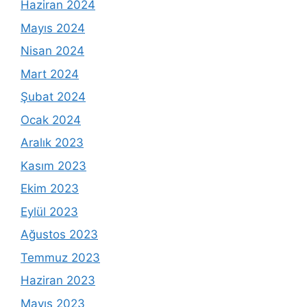
Haziran 2024
Mayıs 2024
Nisan 2024
Mart 2024
Şubat 2024
Ocak 2024
Aralık 2023
Kasım 2023
Ekim 2023
Eylül 2023
Ağustos 2023
Temmuz 2023
Haziran 2023
Mayıs 2023