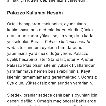
almak için lütfen web sitemizi ziyaret edin.
Palazzo Kullanıcı Hesabı
Ortak hesaplarda canlı bahis, oyuncuların
katılmasının ana nedenlerinden biridir. Çünkü
oranlar ne kadar yüksekse, kazanç da o kadar
yüksek olur. Burası,
Palazzo kullanıcı hesabı
web sitesinin tüm üyelerin tam da bunu
yapmasına yardımcı olduğu yerdir. Palazzo
üyelik hesabınız ister Standart, ister VIP, ister
Palazzo Plus olsun sitenin yüksek fiyatlarından
yararlanmaya hemen başlayabilirsiniz. Kayıt
işlemini tamamlamanız gerekmektedir. Ücretsiz
üye olun, yüksek faiz oranlarından yararlanın.
Sitedeki oranlar sadece canlı bahis oyunları için
geçerli değildir. Örneğin maç öncesi bahislerde