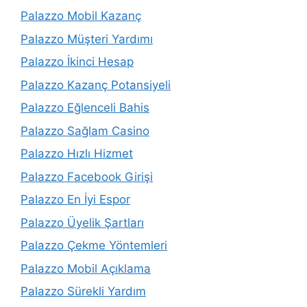
Palazzo Mobil Kazanç
Palazzo Müşteri Yardımı
Palazzo İkinci Hesap
Palazzo Kazanç Potansiyeli
Palazzo Eğlenceli Bahis
Palazzo Sağlam Casino
Palazzo Hızlı Hizmet
Palazzo Facebook Girişi
Palazzo En İyi Espor
Palazzo Üyelik Şartları
Palazzo Çekme Yöntemleri
Palazzo Mobil Açıklama
Palazzo Sürekli Yardım