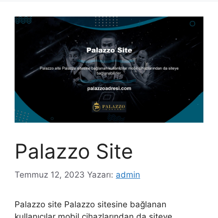
Palazzo Site
Temmuz 12, 2023
Yazarı:
admin
Palazzo site Palazzo sitesine bağlanan
kullanıcılar mobil cihazlarından da siteye