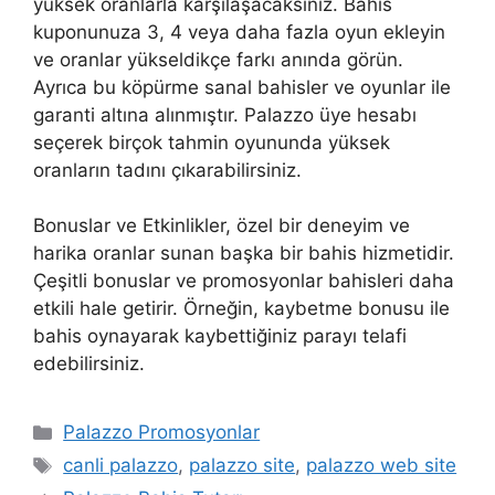
yüksek oranlarla karşılaşacaksınız. Bahis
kuponunuza 3, 4 veya daha fazla oyun ekleyin
ve oranlar yükseldikçe farkı anında görün.
Ayrıca bu köpürme sanal bahisler ve oyunlar ile
garanti altına alınmıştır. Palazzo üye hesabı
seçerek birçok tahmin oyununda yüksek
oranların tadını çıkarabilirsiniz.
Bonuslar ve Etkinlikler, özel bir deneyim ve
harika oranlar sunan başka bir bahis hizmetidir.
Çeşitli bonuslar ve promosyonlar bahisleri daha
etkili hale getirir. Örneğin, kaybetme bonusu ile
bahis oynayarak kaybettiğiniz parayı telafi
edebilirsiniz.
Kategoriler
Palazzo Promosyonlar
Etiketler
canli palazzo
,
palazzo site
,
palazzo web site