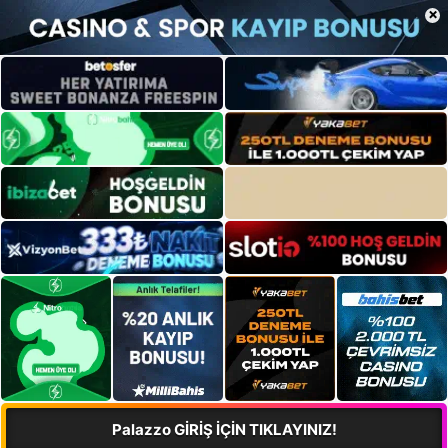
×
Palazzo GİRİŞ İÇİN TIKLAYINIZ!