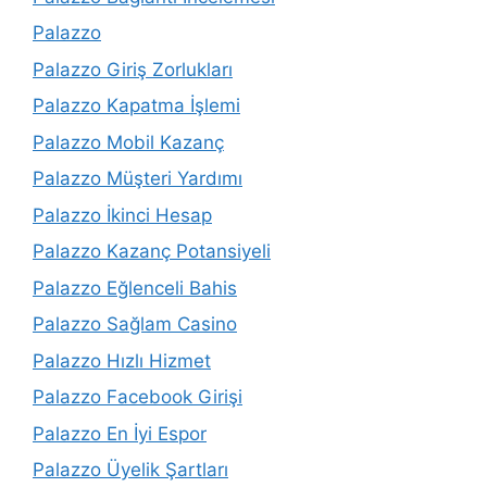
Palazzo
Palazzo Giriş Zorlukları
Palazzo Kapatma İşlemi
Palazzo Mobil Kazanç
Palazzo Müşteri Yardımı
Palazzo İkinci Hesap
Palazzo Kazanç Potansiyeli
Palazzo Eğlenceli Bahis
Palazzo Sağlam Casino
Palazzo Hızlı Hizmet
Palazzo Facebook Girişi
Palazzo En İyi Espor
Palazzo Üyelik Şartları