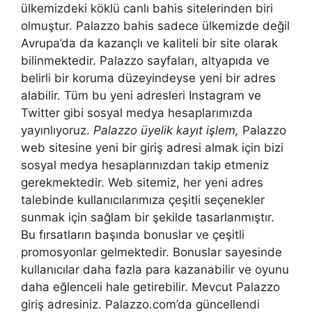
ülkemizdeki köklü canlı bahis sitelerinden biri
olmuştur. Palazzo bahis sadece ülkemizde değil
Avrupa’da da kazançlı ve kaliteli bir site olarak
bilinmektedir. Palazzo sayfaları, altyapıda ve
belirli bir koruma düzeyindeyse yeni bir adres
alabilir. Tüm bu yeni adresleri Instagram ve
Twitter gibi sosyal medya hesaplarımızda
yayınlıyoruz.
Palazzo üyelik kayıt işlem,
Palazzo
web sitesine yeni bir giriş adresi almak için bizi
sosyal medya hesaplarınızdan takip etmeniz
gerekmektedir. Web sitemiz, her yeni adres
talebinde kullanıcılarımıza çeşitli seçenekler
sunmak için sağlam bir şekilde tasarlanmıştır.
Bu fırsatların başında bonuslar ve çeşitli
promosyonlar gelmektedir. Bonuslar sayesinde
kullanıcılar daha fazla para kazanabilir ve oyunu
daha eğlenceli hale getirebilir. Mevcut Palazzo
giriş adresiniz. Palazzo.com’da güncellendi