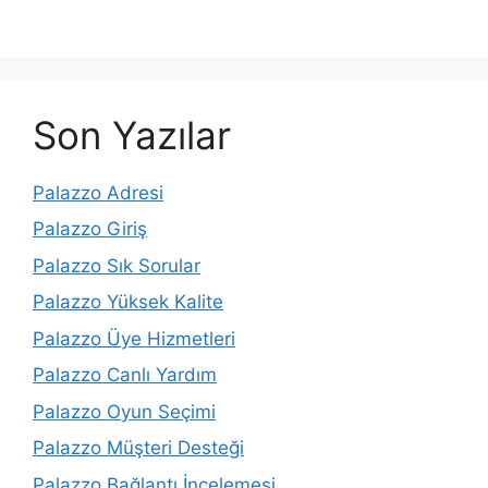
Son Yazılar
Palazzo Adresi
Palazzo Giriş
Palazzo Sık Sorular
Palazzo Yüksek Kalite
Palazzo Üye Hizmetleri
Palazzo Canlı Yardım
Palazzo Oyun Seçimi
Palazzo Müşteri Desteği
Palazzo Bağlantı İncelemesi