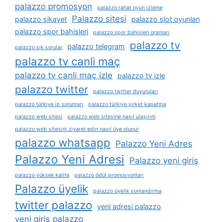
palazzo promosyon
palazzo rahat oyun i̇zleme
Palazzo sitesi
palazzo sikayet
palazzo slot oyunları
palazzo spor bahisleri
palazzo spor bahisleri oranları
palazzo tv
palazzo telegram
palazzo sık sorular
palazzo tv canli maç
palazzo tv canli maç izle
palazzo tv izle
palazzo twitter
palazzo twitter duyuruları
palazzo türkiye ip sorunları
palazzo türkiye şirket kapatma
palazzo web sitesi
palazzo web sitesine nasıl ulaşırım
palazzo web sitesini ziyaret edin nasıl üye olunur
palazzo whatsapp
Palazzo Yeni Adres
Palazzo Yeni Adresi
Palazzo yeni giriş
palazzo yüksek kalite
palazzo ödül promosyonları
Palazzo üyelik
palazzo üyelik sonlandırma
twitter palazzo
yeni adresi palazzo
yeni giris palazzo