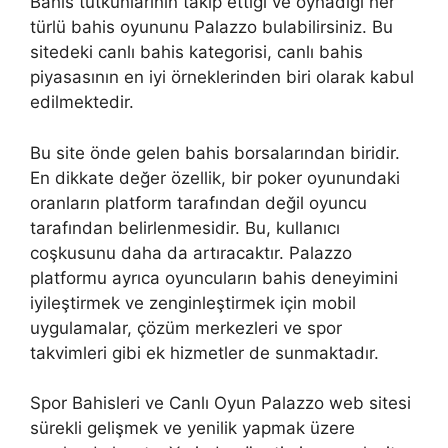
Bahis tutkunlarının takip ettiği ve oynadığı her
türlü bahis oyununu Palazzo bulabilirsiniz. Bu
sitedeki canlı bahis kategorisi, canlı bahis
piyasasının en iyi örneklerinden biri olarak kabul
edilmektedir.
Bu site önde gelen bahis borsalarından biridir.
En dikkate değer özellik, bir poker oyunundaki
oranların platform tarafından değil oyuncu
tarafından belirlenmesidir. Bu, kullanıcı
coşkusunu daha da artıracaktır. Palazzo
platformu ayrıca oyuncuların bahis deneyimini
iyileştirmek ve zenginleştirmek için mobil
uygulamalar, çözüm merkezleri ve spor
takvimleri gibi ek hizmetler de sunmaktadır.
Spor Bahisleri ve Canlı Oyun Palazzo web sitesi
sürekli gelişmek ve yenilik yapmak üzere