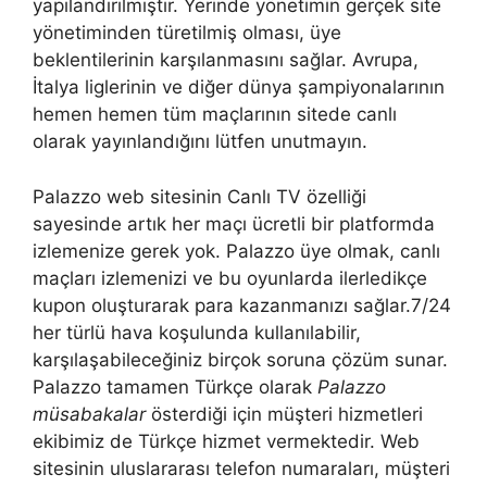
yapılandırılmıştır. Yerinde yönetimin gerçek site
yönetiminden türetilmiş olması, üye
beklentilerinin karşılanmasını sağlar. Avrupa,
İtalya liglerinin ve diğer dünya şampiyonalarının
hemen hemen tüm maçlarının sitede canlı
olarak yayınlandığını lütfen unutmayın.
Palazzo web sitesinin Canlı TV özelliği
sayesinde artık her maçı ücretli bir platformda
izlemenize gerek yok. Palazzo üye olmak, canlı
maçları izlemenizi ve bu oyunlarda ilerledikçe
kupon oluşturarak para kazanmanızı sağlar.7/24
her türlü hava koşulunda kullanılabilir,
karşılaşabileceğiniz birçok soruna çözüm sunar.
Palazzo tamamen Türkçe olarak
Palazzo
müsabakalar
österdiği için müşteri hizmetleri
ekibimiz de Türkçe hizmet vermektedir. Web
sitesinin uluslararası telefon numaraları, müşteri