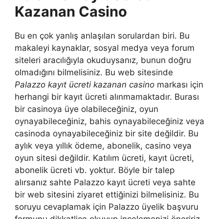
Kazanan Casino
Bu en çok yanlış anlaşılan sorulardan biri. Bu
makaleyi kaynaklar, sosyal medya veya forum
siteleri aracılığıyla okuduysanız, bunun doğru
olmadığını bilmelisiniz. Bu web sitesinde
Palazzo kayıt ücreti kazanan casino
markası için
herhangi bir kayıt ücreti alınmamaktadır. Burası
bir casinoya üye olabileceğiniz, oyun
oynayabileceğiniz, bahis oynayabileceğiniz veya
casinoda oynayabileceğiniz bir site değildir. Bu
aylık veya yıllık ödeme, abonelik, casino veya
oyun sitesi değildir. Katılım ücreti, kayıt ücreti,
abonelik ücreti vb. yoktur. Böyle bir talep
alırsanız sahte Palazzo kayıt ücreti veya sahte
bir web sitesini ziyaret ettiğinizi bilmelisiniz. Bu
soruyu cevaplamak için Palazzo üyelik başvuru