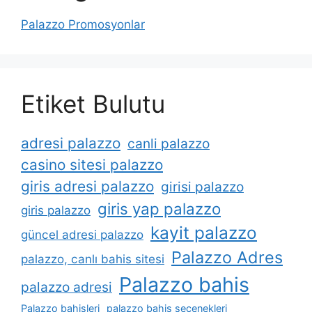
Palazzo Promosyonlar
Etiket Bulutu
adresi palazzo
canli palazzo
casino sitesi palazzo
giris adresi palazzo
girisi palazzo
giris yap palazzo
giris palazzo
kayit palazzo
güncel adresi palazzo
Palazzo Adres
palazzo, canlı bahis sitesi
Palazzo bahis
palazzo adresi
Palazzo bahisleri
palazzo bahis seçenekleri