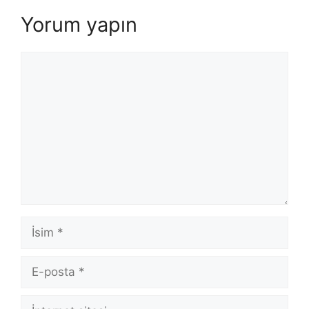
Yorum yapın
Yorum
İsim
E-
posta
İnternet