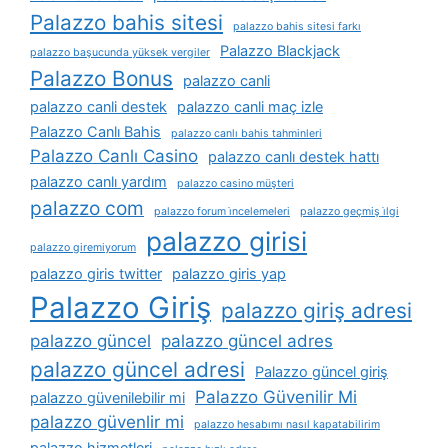
Palazzo bahis sitesi
palazzo bahis sitesi farkı
Palazzo Blackjack
palazzo başucunda yüksek vergiler
Palazzo Bonus
palazzo canli
palazzo canli destek
palazzo canli maç izle
Palazzo Canlı Bahis
palazzo canlı bahis tahminleri
Palazzo Canlı Casino
palazzo canlı destek hattı
palazzo canlı yardım
palazzo casino müşteri
palazzo com
palazzo forum i̇ncelemeleri
palazzo geçmiş i̇lgi
palazzo girisi
palazzo giremiyorum
palazzo giris twitter
palazzo giris yap
Palazzo Giriş
palazzo giriş adresi
palazzo güncel
palazzo güncel adres
palazzo güncel adresi
Palazzo güncel giriş
Palazzo Güvenilir Mi
palazzo güvenilebilir mi
palazzo güvenlir mi
palazzo hesabımı nasıl kapatabilirim
palazzo hizmetleri