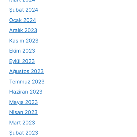
Şubat 2024
Ocak 2024
Aralık 2023
Kasım 2023
Ekim 2023
Eylül 2023
Ağustos 2023
Temmuz 2023
Haziran 2023
Mayıs 2023
Nisan 2023
Mart 2023
Şubat 2023