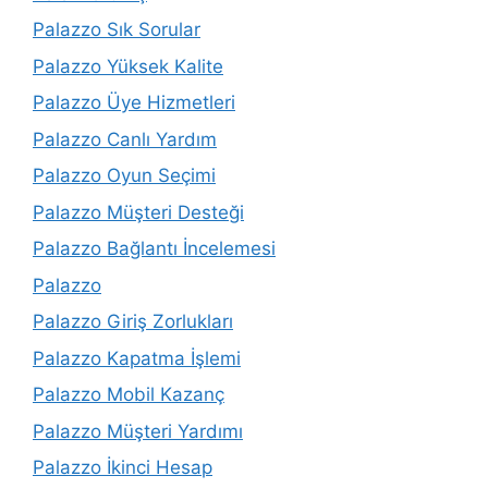
Palazzo Sık Sorular
Palazzo Yüksek Kalite
Palazzo Üye Hizmetleri
Palazzo Canlı Yardım
Palazzo Oyun Seçimi
Palazzo Müşteri Desteği
Palazzo Bağlantı İncelemesi
Palazzo
Palazzo Giriş Zorlukları
Palazzo Kapatma İşlemi
Palazzo Mobil Kazanç
Palazzo Müşteri Yardımı
Palazzo İkinci Hesap