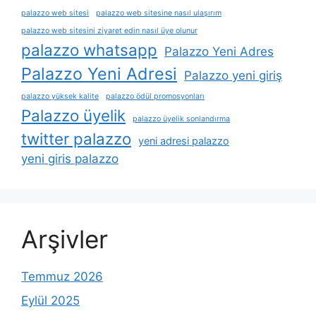
palazzo web sitesi
palazzo web sitesine nasıl ulaşırım
palazzo web sitesini ziyaret edin nasıl üye olunur
palazzo whatsapp
Palazzo Yeni Adres
Palazzo Yeni Adresi
Palazzo yeni giriş
palazzo yüksek kalite
palazzo ödül promosyonları
Palazzo üyelik
palazzo üyelik sonlandırma
twitter palazzo
yeni adresi palazzo
yeni giris palazzo
Arşivler
Temmuz 2026
Eylül 2025